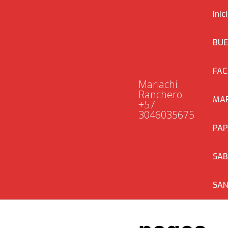
Saltar
Inic
al
contenido
BUE
FAC
Mariachi
Ranchero
MAR
+57
3046035675
PAP
SA
SAN