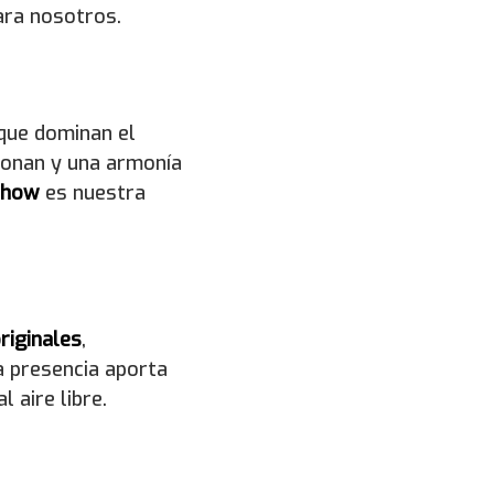
ara nosotros.
que dominan el
ionan y una armonía
Show
es nuestra
riginales
,
a presencia aporta
 aire libre.