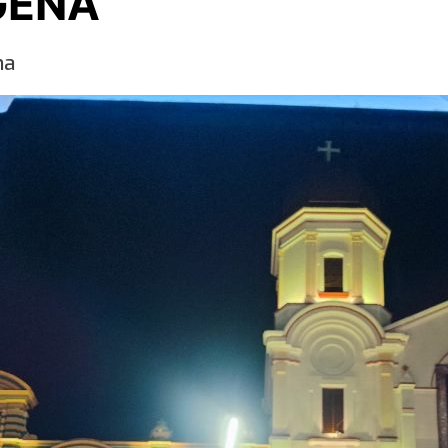
GENA
na