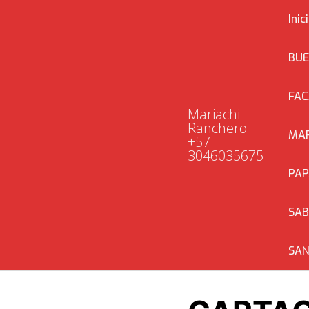
Saltar
Inic
al
contenido
BUE
FAC
Mariachi
Ranchero
MAR
+57
3046035675
PAP
SA
SAN