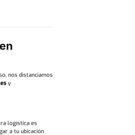
 en
eso, nos distanciamos
les
y
ra logística es
ar a tu ubicación