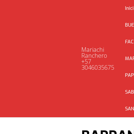
Saltar
Inic
al
contenido
BUE
FAC
Mariachi
Ranchero
MAR
+57
3046035675
PAP
SA
SAN