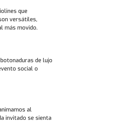
iolines que
on versátiles,
nal más movido.
 botonaduras de lujo
evento social o
 animamos al
a invitado se sienta