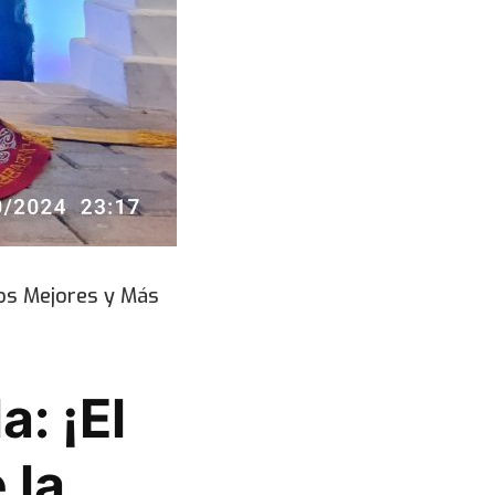
los Mejores y Más
a: ¡El
 la