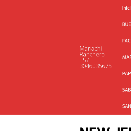
Saltar
Inic
al
contenido
BUE
FAC
Mariachi
Ranchero
MAR
+57
3046035675
PAP
SA
SAN