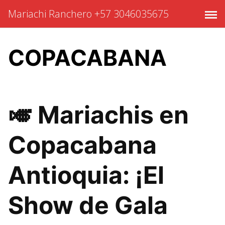
Saltar
Mariachi Ranchero +57 3046035675
al
contenido
COPACABANA
🎺 Mariachis en
Copacabana
Antioquia: ¡El
Show de Gala