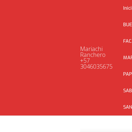
Saltar
Inic
al
contenido
BUE
FAC
Mariachi
Ranchero
MAR
+57
3046035675
PAP
SA
SAN