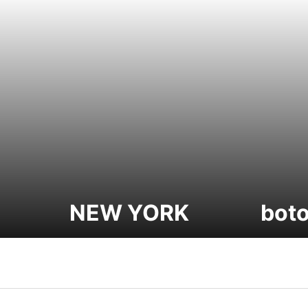
N
NEW YORK
bot